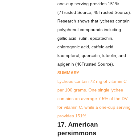
one-cup serving provides 151%
(
7
Trusted Source
,
45
Trusted Source
).
Research shows that lychees contain
polyphenol compounds including
gallic acid, rutin, epicatechin,
chlorogenic acid, caffeic acid,
kaempferol, quercetin, luteolin, and
apigenin (
46
Trusted Source
).
SUMMARY
Lychees contain 72 mg of vitamin C
per 100 grams. One single lychee
contains an average 7.5% of the DV
for vitamin C, while a one-cup serving
provides 151%.
17. American
persimmons