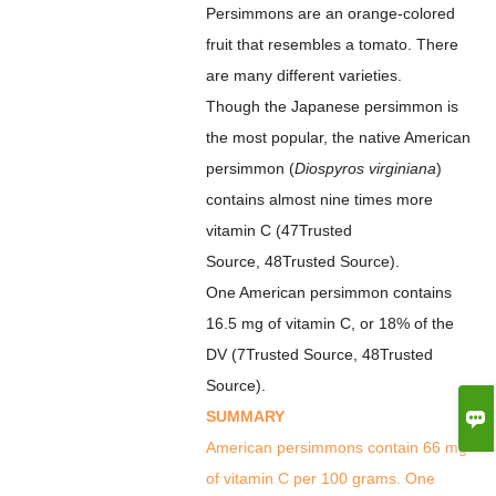
Persimmons
are an orange-colored
fruit that resembles a tomato. There
are many different varieties.
Though the Japanese persimmon is
the most popular, the native American
persimmon (
Diospyros virginiana
)
contains almost nine times more
vitamin C (
47
Trusted
Source
,
48
Trusted Source
).
One American persimmon contains
16.5 mg of vitamin C, or 18% of the
DV (
7
Trusted Source
,
48
Trusted
Source
).

SUMMARY
American persimmons contain 66 mg
of vitamin C per 100 grams. One