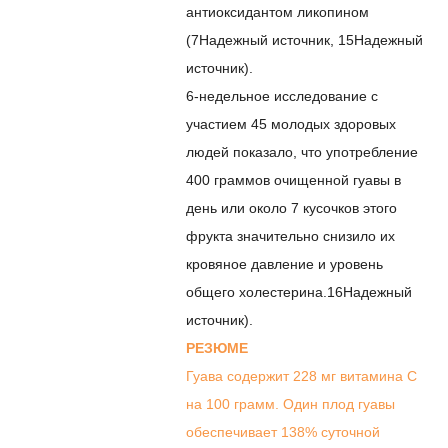
антиоксидантом ликопином
(
7
Надежный источник
,
15
Надежный
источник
).
6-недельное исследование с
участием 45 молодых здоровых
людей показало, что употребление
400 граммов очищенной гуавы в
день или около 7 кусочков этого
фрукта значительно снизило их
кровяное давление и уровень
общего холестерина.
16
Надежный
источник
).
РЕЗЮМЕ
Гуава содержит 228 мг витамина С
на 100 грамм. Один плод гуавы
обеспечивает 138% суточной