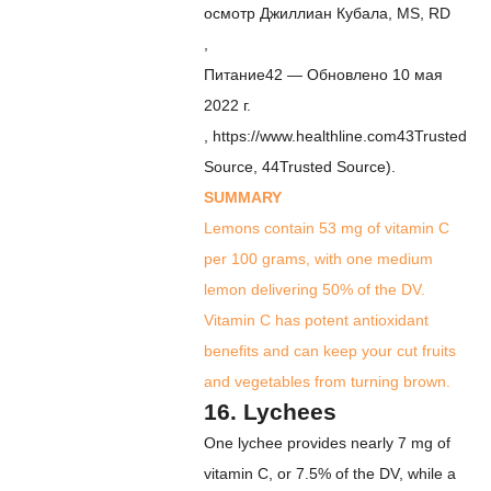
осмотр
Джиллиан Кубала, MS, RD
,
Питание
42
—
Обновлено 10 мая
2022 г.
, https://www.healthline.com
43
Trusted
Source
,
44
Trusted Source
).
SUMMARY
Lemons contain 53 mg of vitamin C
per 100 grams, with one medium
lemon delivering 50% of the DV.
Vitamin C has potent antioxidant
benefits and can keep your cut fruits
and vegetables from turning brown.
16. Lychees
One lychee provides nearly 7 mg of
vitamin C, or 7.5% of the DV, while a