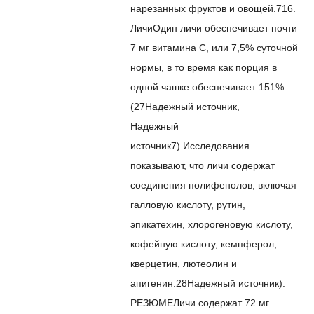
нарезанных фруктов и овощей.
7
16.
Личи
Один личи обеспечивает почти
7 мг витамина С, или 7,5% суточной
нормы, в то время как порция в
одной чашке обеспечивает 151%
(
27
Надежный источник
,
Надежный
источник
7
).
Исследования
показывают, что личи содержат
соединения полифенолов, включая
галловую кислоту, рутин,
эпикатехин, хлорогеновую кислоту,
кофейную кислоту, кемпферол,
кверцетин, лютеолин и
апигенин.
28
Надежный источник
).
РЕЗЮМЕ
Личи содержат 72 мг