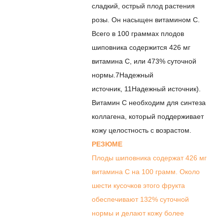
сладкий, острый плод растения
розы. Он насыщен витамином С.
Всего в 100 граммах плодов
шиповника содержится 426 мг
витамина С, или 473% суточной
нормы.
7
Надежный
источник
,
11
Надежный источник
).
Витамин С необходим для синтеза
коллагена, который
поддерживает
кожу
целостность с возрастом.
РЕЗЮМЕ
Плоды шиповника содержат 426 мг
витамина С на 100 грамм. Около
шести кусочков этого фрукта
обеспечивают 132% суточной
нормы и делают кожу более