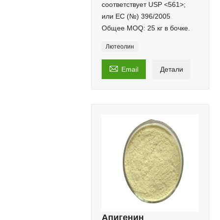
соответствует USP <561>;
или EC (№) 396/2005
Общее MOQ: 25 кг в бочке.
Лютеолин

Email
Детали
Апигенин