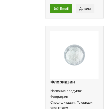

Email
Детали
Флоридзин
Название продукта:
Флоридзин
Спецификация: Флоридзин
98% ВЭЖХ