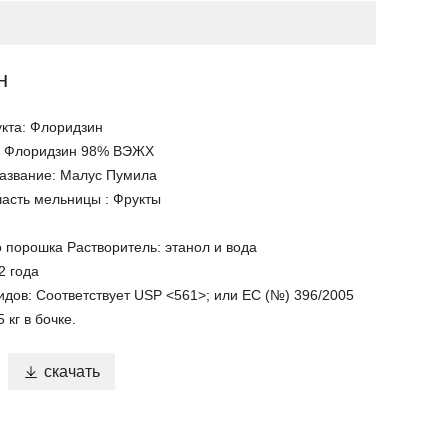
н
кта: Флоридзин
: Флоридзин 98% ВЭЖХ
название: Малус Пумила
асть мельницы : Фрукты
о порошка Растворитель: этанол и вода
2 года
идов: Соответствует USP <561>; или EC (№) 396/2005
кг в бочке.

скачать