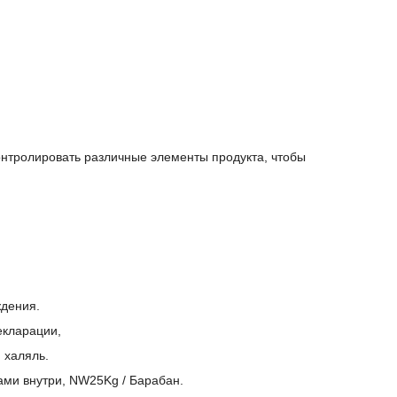
онтролировать различные элементы продукта, чтобы
ждения.
екларации,
 халяль.
ми внутри, NW25Kg / Барабан.