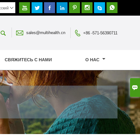








сский




sales@multihealth.cn
+86 -571-56390711
СВЯЖИТЕСЬ С НАМИ
О НАС
