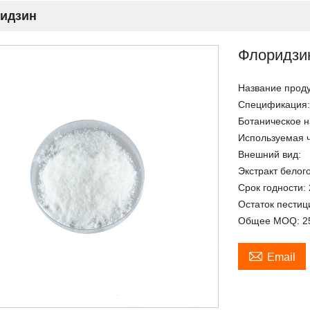
идзин
Флоридзи
Название проду
Спецификация
Ботаническое 
Используемая ч
Внешний вид:
Экстракт белог
Срок годности: 
Остаток пестиц
Общее MOQ: 25 

Email