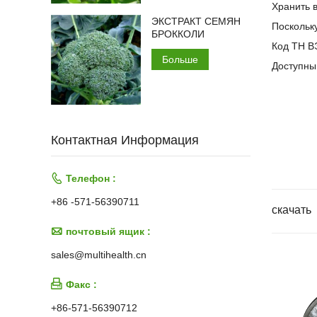
Хранить в
ЭКСТРАКТ СЕМЯН
Поскольку
БРОККОЛИ
Код ТН В
Больше
Доступны
Контактная Информация

Телефон :
+86 -571-56390711
скачать

почтовый ящик :
sales@multihealth.cn

Факс :
+86-571-56390712