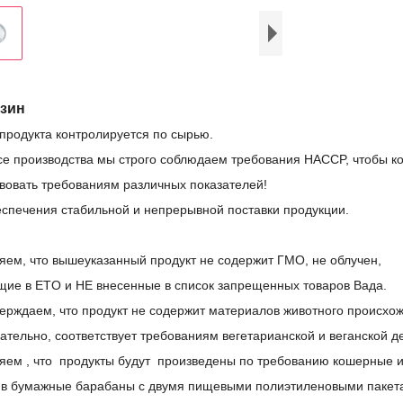
зин
 продукта контролируется по сырью.
се производства мы строго соблюдаем требования HACCP, чтобы к
твовать требованиям различных показателей!
еспечения стабильной и непрерывной поставки продукции.
яем, что вышеуказанный продукт не содержит ГМО, не облучен,
щие в ETO и НЕ внесенные в список запрещенных товаров Вада.
ерждаем, что продукт не содержит материалов животного происхо
ательно, соответствует требованиям вегетарианской и веганской д
яем ,
что
продукты
будут
произведены по требованию кошерные и
 в бумажные барабаны с двумя пищевыми полиэтиленовыми пакета