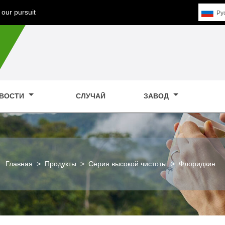
our pursuit
Pу
ВОСТИ
СЛУЧАЙ
ЗАВОД
Главная
>
Продукты
>
Серия высокой чистоты
>
Флоридзин