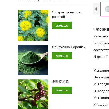
Экстракт родиолы
розовой
Больше
Флорид
Качество
В процес
Спирулина Порошок
соответс
Больше
И для об
Мы заявл
Не входя
桑叶提取物
Мы подтв
Больше
И, следов
Мы заявл
Упакован