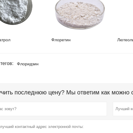
атрол
Флоретин
Лютеол
тегов:
Флоридзин
чить последнюю цену? Мы ответим как можно ск