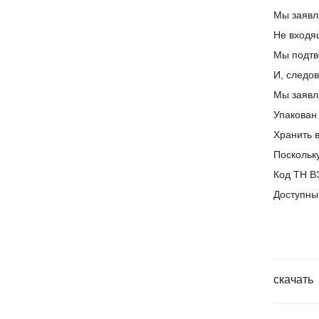
Мы заявл
Не входя
Мы подтв
И, следов
Мы заяв
Упакован
Хранить в
Поскольку
Код ТН В
Доступны
скачать