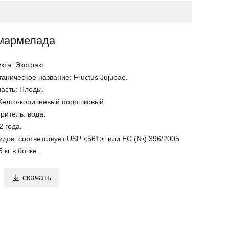
 мармелада
кта: Экстракт
аническое название: Fructus Jujubae.
асть: Плоды.
Желто-коричневый порошковый
оритель: вода.
2 года.
идов: соответствует USP <561>; или EC (№) 396/2005
кг в бочке.

скачать