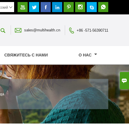








сский




sales@multihealth.cn
+86 -571-56390711
СВЯЖИТЕСЬ С НАМИ
О НАС

да