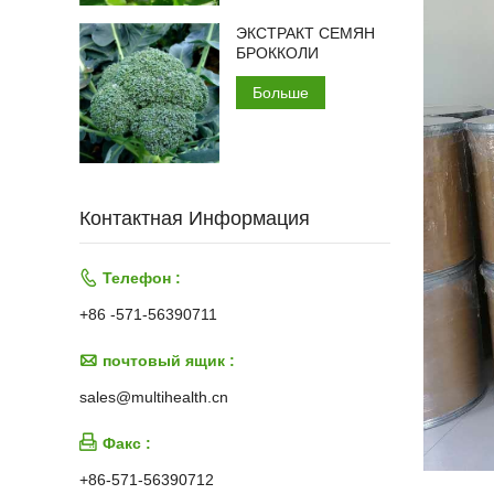
ЭКСТРАКТ СЕМЯН
БРОККОЛИ
Больше
Контактная Информация

Телефон :
+86 -571-56390711

почтовый ящик :
sales@multihealth.cn

Факс :
+86-571-56390712