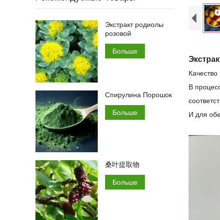
Экстракт родиолы
розовой
Больше
Экстра
Качество
В процес
Спирулина Порошок
соответс
Больше
И для об
桑叶提取物
Больше