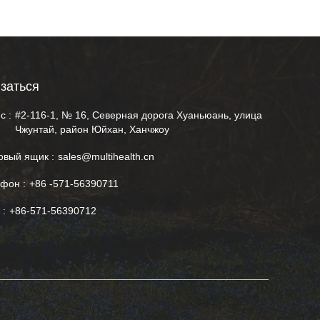
заться
с :
#2-116-1, № 16, Северная дорога Хуаньюань, улица
Чжунтай, район Юйхан, Ханчжоу
овый ящик :
sales@multihealth.cn
фон :
+86 -571-56390711
 :
+86-571-56390712