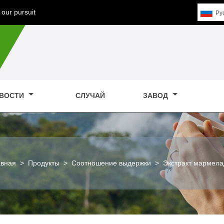
our pursuit
Pу
ВОСТИ
СЛУЧАЙ
ЗАВОД
авная
>
Продукты
>
Соотношение выдержки
>
Экстракт мармела