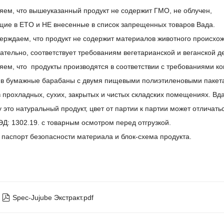
яем, что вышеуказанный продукт не содержит ГМО, не облучен,
щие в ETO и НЕ внесенные в список запрещенных товаров Вада.
ерждаем, что продукт не содержит материалов животного происхо
ательно, соответствует требованиям вегетарианской и веганской д
ляем,
что
продукты производятся в соответствии с требованиями к
 в бумажные барабаны с двумя пищевыми полиэтиленовыми пакета
 прохладных, сухих, закрытых и чистых складских помещениях. Вда
 это натуральный продукт, цвет от партии к партии может отличать
ЭД: 1302.19. с товарным осмотром перед отгрузкой.
 паспорт безопасности материала и блок-схема продукта.

Spec-Jujube Экстракт.pdf