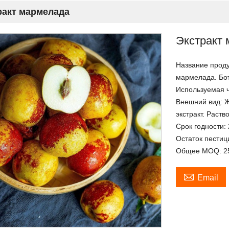
ракт мармелада
Экстракт
Название проду
мармелада. Бот
Используемая ч
Внешний вид: 
экстракт. Раств
Срок годности: 
Остаток пестиц
Общее MOQ: 25 

Email