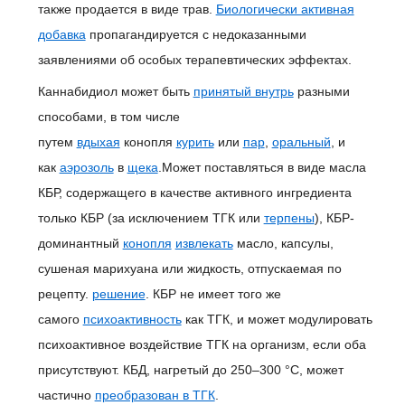
также продается в виде трав.
Биологически активная
добавка
пропагандируется с недоказанными
заявлениями об особых терапевтических эффектах.
Каннабидиол может быть
принятый внутрь
разными
способами, в том числе
путем
вдыхая
конопля
курить
или
пар
,
оральный
, и
как
аэрозоль
в
щека
.Может поставляться в виде масла
КБР, содержащего в качестве активного ингредиента
только КБР (за исключением ТГК или
терпены
), КБР-
доминантный
конопля
извлекать
масло, капсулы,
сушеная марихуана или жидкость, отпускаемая по
рецепту.
решение
. КБР не имеет того же
самого
психоактивность
как ТГК, и может модулировать
психоактивное воздействие ТГК на организм, если оба
присутствуют. КБД, нагретый до 250–300 °C, может
частично
преобразован в ТГК
.