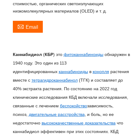
стоимостью, органических светоизлучающих
низкомолекулярных материалов (OLED) и т. д.

Email
Каннабидиол
(
КБР
) это
фитоканнабиноиды
обнаружен в
1940 году. Это один из 113
идентифицированных
каннабиноиды
в
конопля
растения
вместе с
тетрагидроканнабинол
(ТГК) и составляет до
40% экстракта растения. По состоянию на 2022 год
клинические исследования КБД включали исследования,
связанные с лечением
беспокойство
зависимость,
психоз,
двигательные расстройства
, и боль, но ее
недостаточно
высококачественные доказательства
что
каннабидиол эффективен при этих состояниях. КБД