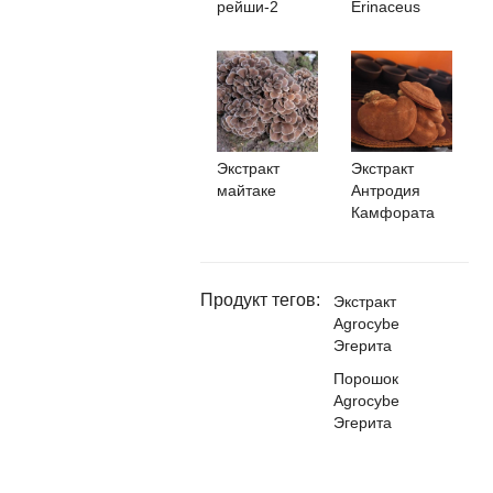
рейши-2
Erinaceus
Экстракт
Экстракт
майтаке
Антродия
Камфората
Продукт тегов:
Экстракт
Agrocybe
Эгерита
Порошок
Agrocybe
Эгерита